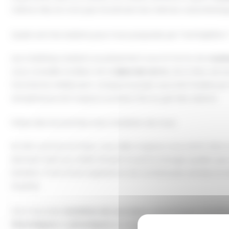
même rôle, ils n’ont pas forcément les mêmes caractéristi
Quels sont les isolants pour murs proposés par Techniplâtre
Les matériaux isolants se présentent sous la forme de
roul
vous conseille d’utiliser de la
laine de verre
, de la fibre de b
fonctionne réellement. Lorsque le projet aura été finalisé pa
température est toujours au beau fixe au gré des saisons.
Faites des économies avec l’isolation de murs
En été comme en hiver, vous allez toujours vous sentir dans u
donnent droit au crédit d’impôt et prime énergie quelles que 
Isolation. Forte d’une expérience de nombreuses années et de 
réussite.
Une mauvaise
isolation de vos murs
périphériques entraîne
thermiques
et
phoniques
en murs périphériques ou en
cl