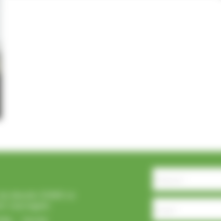
Formulaire
simple
 du Moulin 31460 La
at-Lauragais
che
Fermé