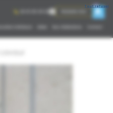
Tout refuser
06 81 65 09 56
PRENDRE RDV
vation intérieure
Aides
Nos réalisations
Contact
 Lavaur