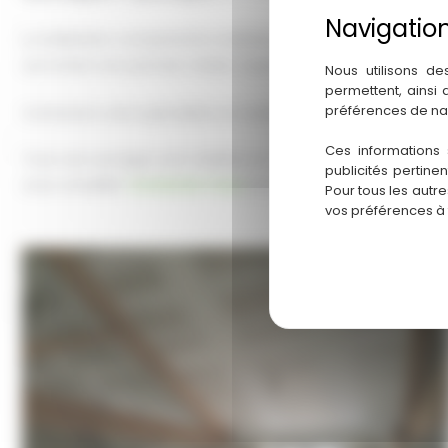
La réalisation comprend le matériau isolant, l’ossature métal
ceci étant son premier métier. Il peut également vous propo
Nous utilisons de
permettent, ainsi
préférences de na
Contactez votre spécialiste en isolation des murs à Revel
Ces informations 
Tous ces ouvrages sont réalisés en conformité avec les norm
publicités pertine
vous conseille.
Contactez-nous
pour un devis gratuit et une 
Pour tous les autr
vos préférences à
Doublage