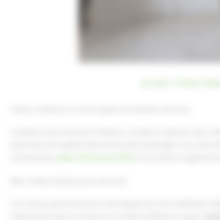
Accueil
Travaux d'iso
Faites confiance à votre expert en isolation de murs
L’isolation des murs par l’intérieur consiste à rajouter des ma
permettra de réaliser des économies d’énergies. Pour ainsi di
nombreuses
aides offertes par l’État
et les divers organisme
Bien choisir l’isolant pour ses murs
Les futures performances thermiques de votre habitation d
importante dans la mesure où il existe différents types d’
iso