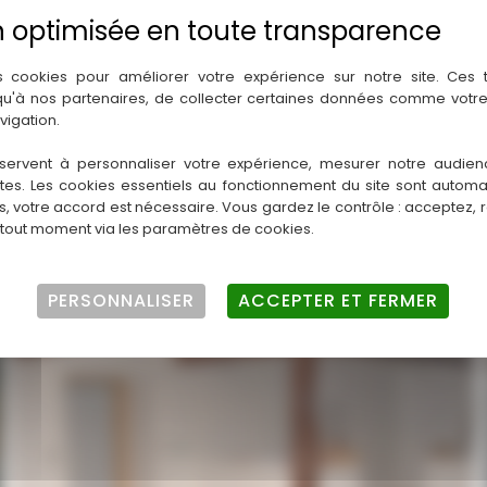
lique et la
plaque de plâtre
avec ses joints de finition. Eric Bod
ser la
finition peinture
.
s cookies pour améliorer votre expérience sur notre site. Ces
 qu'à nos partenaires, de collecter certaines données comme votre
vigation.
servent à personnaliser votre expérience, mesurer notre audien
es et réglementations thermiques en vigueur. Votre artisan est 
ntes. Les cookies essentiels au fonctionnement du site sont autom
visite chez vous à Revel.
es, votre accord est nécessaire. Vous gardez le contrôle : acceptez, 
 tout moment via les paramètres de cookies.
PERSONNALISER
ACCEPTER ET FERMER
Isolation des murs
Techniplatre