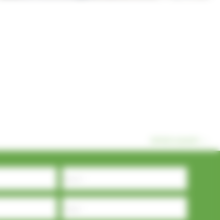
Article suivant
→