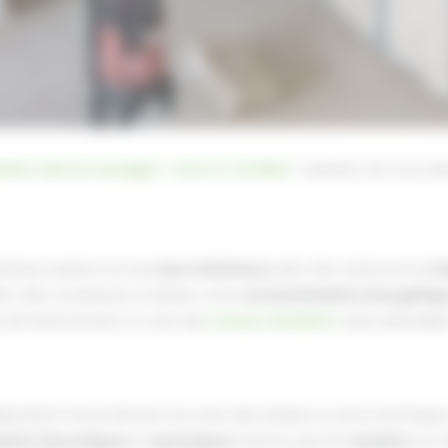
lation dans le Lauragais : murs et combles
Isolation de murs da
tériaux isolants sur les
murs intérieurs
afin d’en renforcer la
ré
re, elle contribuera à réduire votre
consommation énergétiq
s de financement, le coût des
travaux d’isolation
reste abordable
épendront énormément du choix des isolants et de la technique
lants thermiques
et
phoniques
. Notons que les
isolants
ont d