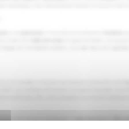
ques techniques, ni les mêmes performances, et encore moins 
 ?
eaux
ou de
panneaux
. Si vous êtes à la recherche d’
isolants
pou
ois ou bien de la
laine de roche
. En guise de finition, vous pouve
r l’équipe de Techniplatre Isolation, vous allez découvrir l’agré
n cocon douillet. Il n’est pas trop tard pour enclencher votre
tr
soient vos conditions de revenus. Si ce genre de projets vous in
sa certification RGE, cette entreprise vous fournira l’assistanc
 jusqu’à 15% de perte énergétique. La
laine de verre
, la
fibre d
oisons intérieures
.