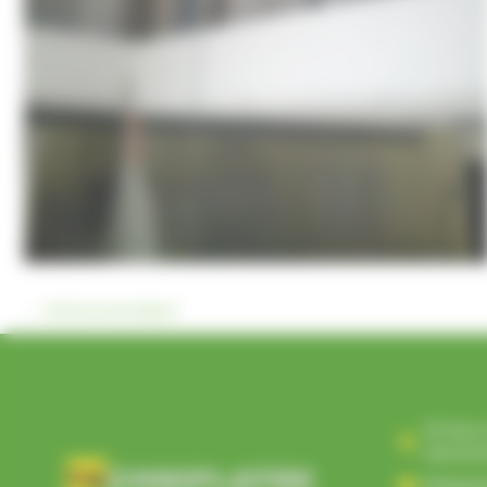
←
Article précédent
10 Rue
Salvet
Diman