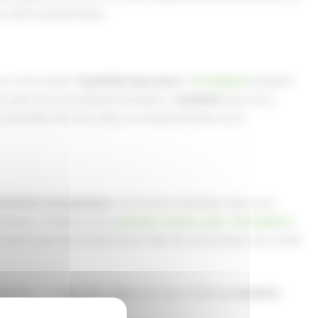
la même présentation.
r votre projet d’
isolation des murs
,
Techniplatre
Isolation
z opter pour les plaques de plâtre. L’
isolation
des murs
able sensation de vivre dans un environnement où la
ansition énergétique
. Les travaux d’isolation des murs
téresse, n’hésitez pas à
prendre contact avec Techniplatre
e dont vous avez besoin pour faire de votre projet une totale
e bois
et la
laine de roche
sont des matériaux
isolants