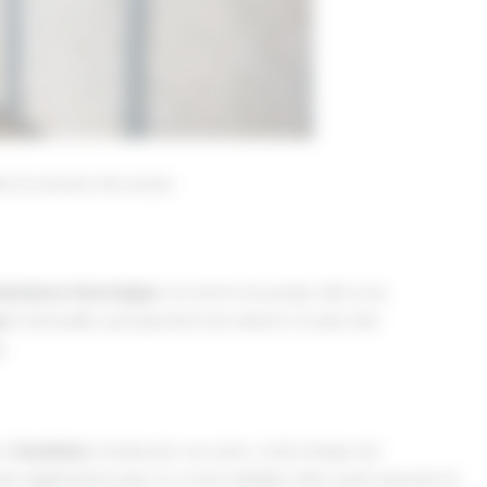
ns le secteur de Lavaur
sistance thermique
. Au terme du projet, elle vous
ue
mensuelle, qu’importent les saisons. En plus des
.
 d’
isolation
choisie par vos soins. Cette étape est
es applications plus ou moins dédiées. Bien qu’ils assurent le