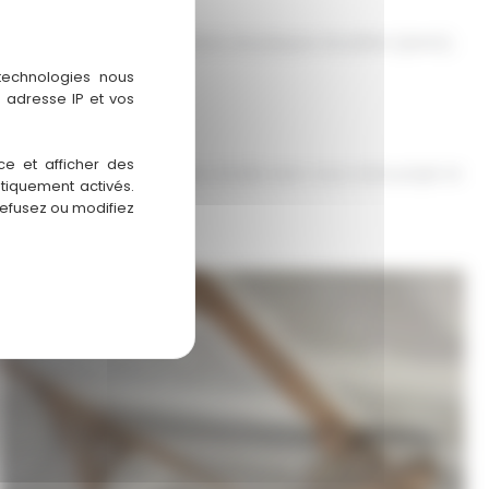
io réalise lui-même les finitions de plaques de plâtre (joints),
 technologies nous
 adresse IP et vos
ce et afficher des
à l’écoute de vos attentes, étudie avec vous votre projet et
atiquement activés.
refusez ou modifiez