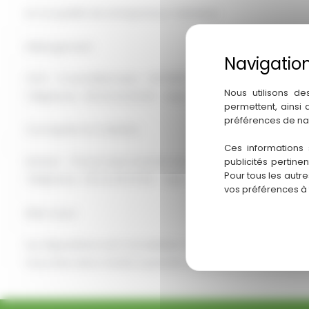
en sa qualité de entrepreneur individuel
Hébergement
OVH – 2 rue Kellermann – BP 80157 – 59053 Roubaix Cedex 
Nous utilisons de
Téléphone : 08 20 32 03 63 – Mail : support@ovh.com
permettent, ainsi
préférences de na
Conception et création
Ces informations 
Horizon – 12 rue Louis Courtois de Viçose – Porte Sud – 311
publicités pertine
Pour tous les autr
Téléphone : 05 34 60 10 83 – Mail : contact@hrz.fr
vos préférences à
Mise à jour
Les dispositions sont actualisées chaque fois que nécessa
Vous êtes donc invités à prendre régulièrement connaissan