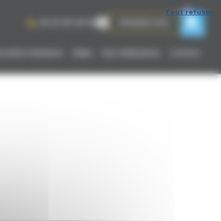
Tout refuser
06 81 65 09 56
PRENDRE RDV
vation intérieure
Aides
Nos réalisations
Contact