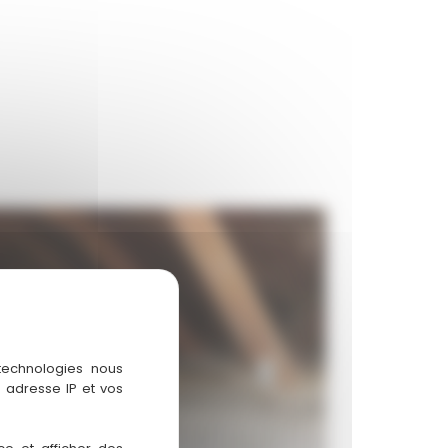
 technologies nous
 adresse IP et vos