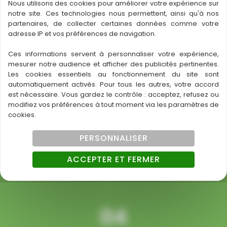
Nous utilisons des cookies pour améliorer votre expérience sur
notre site. Ces technologies nous permettent, ainsi qu'à nos
Notre expert se déplace à votre domicile à Toulouse pour
partenaires, de collecter certaines données comme votre
une analyse approfondie des murs, des contraintes
adresse IP et vos préférences de navigation.
techniques et de vos besoins spécifiques en isolation.
Ces informations servent à personnaliser votre expérience,
mesurer notre audience et afficher des publicités pertinentes.
Les cookies essentiels au fonctionnement du site sont
03
automatiquement activés. Pour tous les autres, votre accord
est nécessaire. Vous gardez le contrôle : acceptez, refusez ou
modifiez vos préférences à tout moment via les paramètres de
Offre technique et financière
cookies.
Nous élaborons une solution d’isolation des murs sur
PERSONNALISER
mesure et vous présentons un devis détaillé. Nous vous
ACCEPTER ET FERMER
accompagnons également dans l’éligibilité aux aides
financières (MaPrimeRénov’, CEE).
04