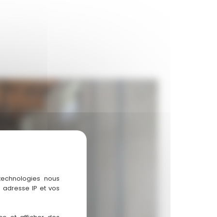
 technologies nous
 adresse IP et vos